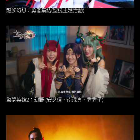
龍族幻想：勇者集結(聖誕主題活動)
盜夢英雄2：幻野 (安芝儇、南珉貞、秀秀子)