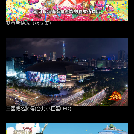
菇勇者傳說（張立東）
三國殺名將傳(台北小巨蛋LED)