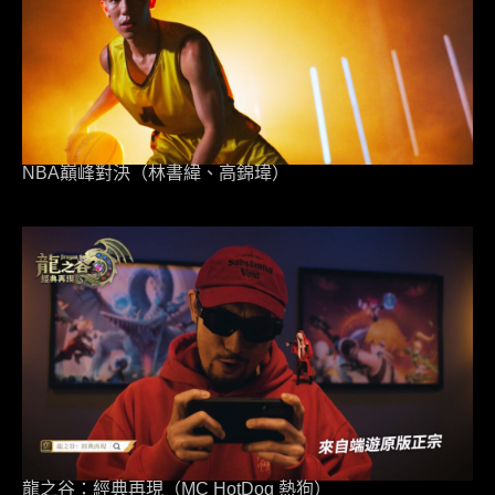
NBA巔峰對決（林書緯、高錦瑋）
龍之谷：經典再現（MC HotDog 熱狗）