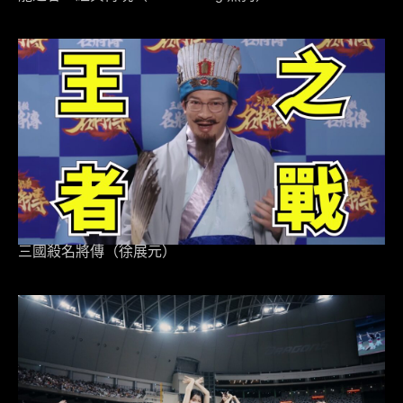
三國殺名將傳（徐展元）