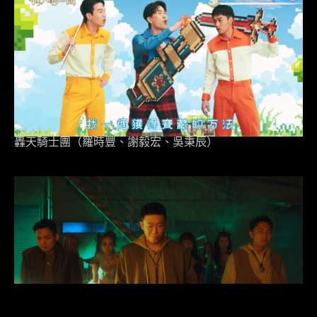
轟天騎士團（羅時豐、謝毅宏、吳秉辰）