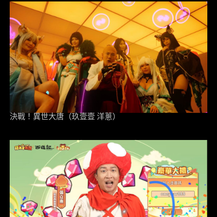
決戰！異世大唐（玖壹壹 洋蔥）